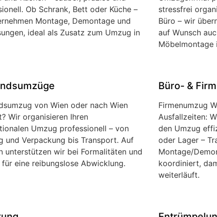
sionell. Ob Schrank, Bett oder Küche –
stressfrei orga
ernehmen Montage, Demontage und
Büro – wir übe
ungen, ideal als Zusatz zum Umzug in
auf Wunsch auc
Möbelmontage 
andsumzüge
Büro- & Fi
dsumzug von Wien oder nach Wien
Firmenumzug Wi
t? Wir organisieren Ihren
Ausfallzeiten: W
ationalen Umzug professionell – von
den Umzug effiz
g und Verpackung bis Transport. Auf
oder Lager – Tr
 unterstützen wir bei Formalitäten und
Montage/Demon
 für eine reibungslose Abwicklung.
koordiniert, dam
weiterläuft.
rung
Entrümpelu