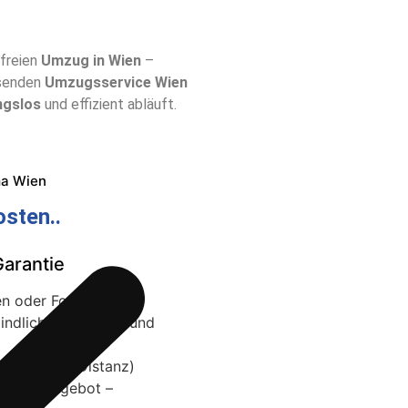
sfreien
Umzug in Wien
–
ssenden
Umzugsservice Wien
ngslos
und effizient abläuft.
ma Wien
sten..
Garantie
n oder Fotos – wir
rbindliches Angebot und
ng, Etage, Distanz)
ixpreis-Angebot –