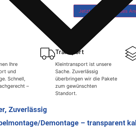
Jetzt ein kostenloses An
Transport
men Ihre
Kleintransport ist unsere
ort und
Sache. Zuverlässig
e. Schnell,
überbringen wir die Pakete
achgerecht –
zum gewünschten
Standort.
r, Zuverlässig
öbelmontage/Demontage – transparent kal