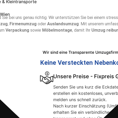
 & Kleintransporte
 Wien
d Sie bei uns genau richtig. Wir unterstützen Sie bei einem stres
mzug
,
Firmenumzug
oder
Auslandsumzug
: Mit unserem umfa
 um
Verpackung
sowie
Möbelmontage
, damit Ihr
Umzug reibu
Wir sind eine Transparente Umzugsfir
Keine Versteckten Nebenko
Unsere Preise - Fixpreis 
Senden Sie uns kurz die Eckdate
erstellen ein kostenloses, unve
melden uns schnell zurück.
Nach kurzer Einschätzung (Umfa
erhalten Sie ein verbindliches F