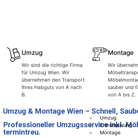
Umzug
Montage
Wir sind die richtige Firma
Wir überneh
für Umzug Wien. Wir
Möbeltransp
übernehmen den Transport
Möbelmontag
Ihres Habguts von A nach
sauber und f
B.
von A bis Z.
Umzug & Montage Wien – Schnell, Saube
Umzug
Professioneller Umzugsservice inkl. M
Entrümpelung
termintreu.
Montage