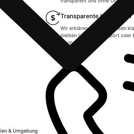
transparent und ohne Überrasch
Transparente Kalkulation
Wir erklären Ihnen die Kosten kl
bleiben Umzug, Transport oder
planbar.
Wien & Umgebung