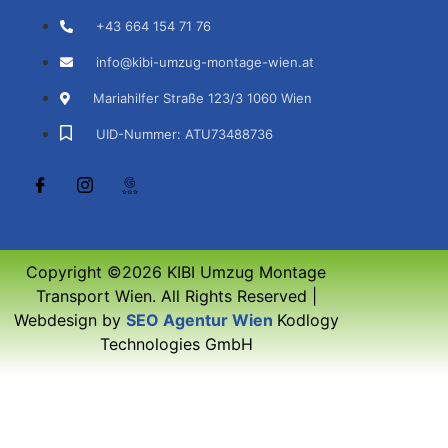
+43 664 154 71 76
info@kibi-umzug-montage-wien.at
Mariahilfer Straße 123/3 1060 Wien
UID-Nummer: ATU73488736
Copyright ©2026 KIBI Umzug Montage
Transport Wien. All Rights Reserved |
Webdesign by
SEO Agentur Wien
Kodlogy
Technologies GmbH