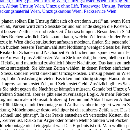
anen sollten Ein Umzug fühlt sich oft erst dann „real“ an, wenn Kar
agen ab, Parken wird zum Stressfaktor und am Ende steigen die Kosten.
bessere Zeitfenster und reduziert Überraschungen. Besonders in Städ
rühes Buchen wirklich Geld sparen kann, welche Zeitfenster in der Pra
zug in Wien direkt strukturiert anfragen möchten, finden Sie passend
h buchen bessere Terminwahl statt Notlösung weniger Stress bei Park
Risiko für Schäden und Nacharbeit Früh buchen und sparen warum Te
 Aufwand plus Zeitfenster. Wenn Sie kurzfristig buchen, bleiben oft 
hr Hektik, und manchmal zusätzlich höhere Nachfrage. Das kann zu meh
nkt strategisch. Sie können Zeiten wählen, in denen Parken einfacher 
r Stress, sondern wirkt direkt auf Umzugskosten. Umzug planen in Wie
nen, hohe Auslastung in vielen Bezirken und häufig strenge Hausordn
 Improvisation kostet Zeit, und Zeit kostet Geld. Zusätzlich gibt es 
ss Sie nicht gegen die Nachfrage kämpfen müssen. Gerade bei Umzug W
perfekten Standard, aber es gibt eine zuverlässige Logik. Je mehr Fakto
zug mit normalem Hausrat: frühzeitig Termin und Ablauf fixieren Altba
: früh klären, damit Demontage und Aufbau sauber integriert werden Z
kung, Möbelmontage desto wichtiger ist ein sauberes Zeitfenster. Das
hnell und günstig“. In der Praxis entstehen oft versteckte Kosten, die
Zeitverlust, Risiko für Ärger oder Strafen Mehr Stunden weil Packen n
öbelmontage nicht eingeplant war Das Ergebnis ist oft: Man wollte sp