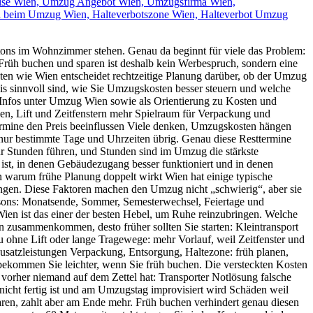
tons im Wohnzimmer stehen. Genau da beginnt für viele das Problem:
 Früh buchen und sparen ist deshalb kein Werbespruch, sondern eine
ten wie Wien entscheidet rechtzeitige Planung darüber, ob der Umzug
xis sinnvoll sind, wie Sie Umzugskosten besser steuern und welche
e Infos unter Umzug Wien sowie als Orientierung zu Kosten und
en, Lift und Zeitfenstern mehr Spielraum für Verpackung und
rmine den Preis beeinflussen Viele denken, Umzugskosten hängen
nur bestimmte Tage und Uhrzeiten übrig. Genau diese Resttermine
r Stunden führen, und Stunden sind im Umzug die stärkste
ist, in denen Gebäudezugang besser funktioniert und in denen
n warum frühe Planung doppelt wirkt Wien hat einige typische
ungen. Diese Faktoren machen den Umzug nicht „schwierig“, aber sie
Saisons: Monatsende, Sommer, Semesterwechsel, Feiertage und
ien ist das einer der besten Hebel, um Ruhe reinzubringen. Welche
ren zusammenkommen, desto früher sollten Sie starten: Kleintransport
u ohne Lift oder lange Tragewege: mehr Vorlauf, weil Zeitfenster und
usatzleistungen Verpackung, Entsorgung, Haltezone: früh planen,
 bekommen Sie leichter, wenn Sie früh buchen. Die versteckten Kosten
 vorher niemand auf dem Zettel hat: Transporter Notlösung falsche
icht fertig ist und am Umzugstag improvisiert wird Schäden weil
aren, zahlt aber am Ende mehr. Früh buchen verhindert genau diesen