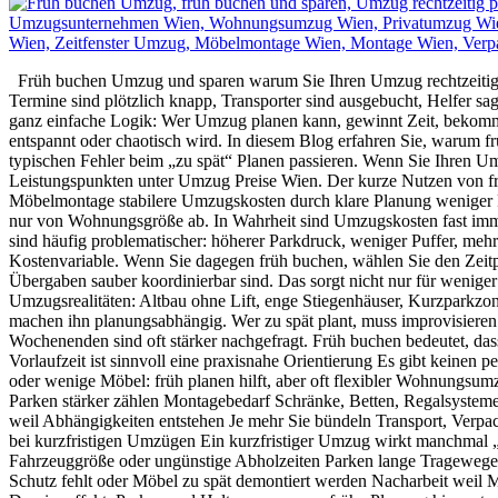
Früh buchen Umzug und sparen warum Sie Ihren Umzug rechtzeitig pl
Termine sind plötzlich knapp, Transporter sind ausgebucht, Helfer s
ganz einfache Logik: Wer Umzug planen kann, gewinnt Zeit, bekommt 
entspannt oder chaotisch wird. In diesem Blog erfahren Sie, warum f
typischen Fehler beim „zu spät“ Planen passieren. Wenn Sie Ihren Um
Leistungspunkten unter Umzug Preise Wien. Der kurze Nutzen von frü
Möbelmontage stabilere Umzugskosten durch klare Planung weniger 
nur von Wohnungsgröße ab. In Wahrheit sind Umzugskosten fast immer
sind häufig problematischer: höherer Parkdruck, weniger Puffer, me
Kostenvariable. Wenn Sie dagegen früh buchen, wählen Sie den Zeitpu
Übergaben sauber koordinierbar sind. Das sorgt nicht nur für wenige
Umzugsrealitäten: Altbau ohne Lift, enge Stiegenhäuser, Kurzparkzo
machen ihn planungsabhängig. Wer zu spät plant, muss improvisieren.
Wochenenden sind oft stärker nachgefragt. Früh buchen bedeutet, da
Vorlaufzeit ist sinnvoll eine praxisnahe Orientierung Es gibt keinen 
oder wenige Möbel: früh planen hilft, aber oft flexibler Wohnungsum
Parken stärker zählen Montagebedarf Schränke, Betten, Regalsysteme
weil Abhängigkeiten entstehen Je mehr Sie bündeln Transport, Verpac
bei kurzfristigen Umzügen Ein kurzfristiger Umzug wirkt manchmal „sc
Fahrzeuggröße oder ungünstige Abholzeiten Parken lange Tragewege, 
Schutz fehlt oder Möbel zu spät demontiert werden Nacharbeit weil M