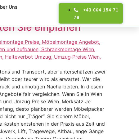
ber Uns
+43 664 154 71
76
ten Sie einplanen
ons und Transport, aber unterschätzen zwei
ibt oder teurer wird als erwartet. Wer die
druck und unnötigen Nacharbeiten. In diesem
Angebote fair vergleichen. Wenn Sie in Wien
ien und Umzug Preise Wien. Merksatz Je
umfang, desto planbarer werden Möbelpacker
icht nur „Träger“. Sie sichern Möbel,
 Kosten entstehen in der Praxis aus Zeit und
kwerk, Lift, Tragewege, Altbau, enge Gänge
tz, Verpackung Tempo Organisation,