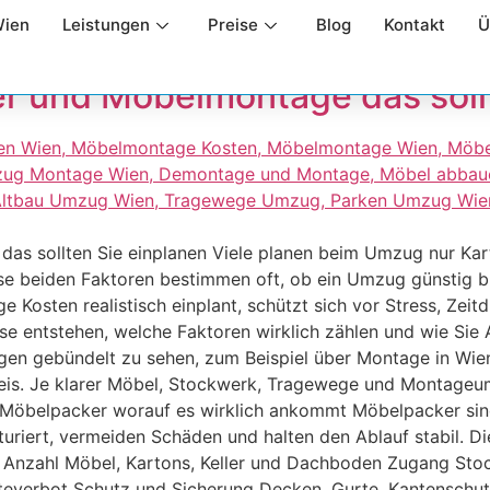
everbot Umzug
Wien
Leistungen
Preise
Blog
Kontakt
Ü
r und Möbelmontage das soll
s sollten Sie einplanen Viele planen beim Umzug nur Kart
e beiden Faktoren bestimmen oft, ob ein Umzug günstig ble
Kosten realistisch einplant, schützt sich vor Stress, Zeit
se entstehen, welche Faktoren wirklich zählen und wie Sie 
tungen gebündelt zu sehen, zum Beispiel über Montage in W
reis. Je klarer Möbel, Stockwerk, Tragewege und Montage
Möbelpacker worauf es wirklich ankommt Möbelpacker sind n
uriert, vermeiden Schäden und halten den Ablauf stabil. Die
 Anzahl Möbel, Kartons, Keller und Dachboden Zugang Stoc
lteverbot Schutz und Sicherung Decken, Gurte, Kantenschu