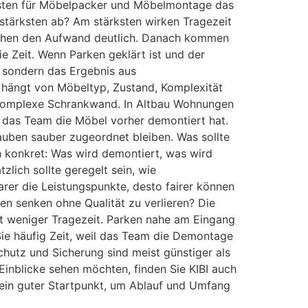
osten für Möbelpacker und Möbelmontage das
stärksten ab? Am stärksten wirken Tragezeit
höhen den Aufwand deutlich. Danach kommen
 Zeit. Wenn Parken geklärt ist und der
, sondern das Ergebnis aus
hängt von Möbeltyp, Zustand, Komplexität
e komplexe Schrankwand. In Altbau Wohnungen
b das Team die Möbel vorher demontiert hat.
auben sauber zugeordnet bleiben. Was sollte
 konkret: Was wird demontiert, was wird
lich sollte geregelt sein, wie
rer die Leistungspunkte, desto fairer können
n senken ohne Qualität zu verlieren? Die
ßt weniger Tragezeit. Parken nahe am Eingang
ie häufig Zeit, weil das Team die Demontage
Schutz und Sicherung sind meist günstiger als
nblicke sehen möchten, finden Sie KIBI auch
ein guter Startpunkt, um Ablauf und Umfang