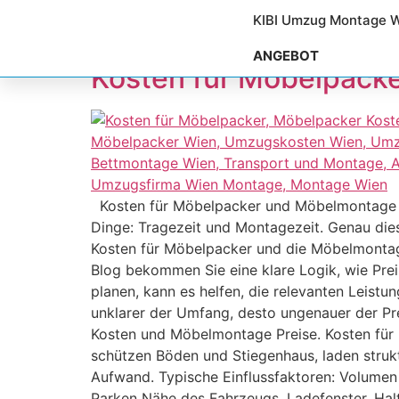
Schlagwort:
Halt
KIBI Umzug Montage 
ANGEBOT
Kosten für Möbelpacke
Kosten für Möbelpacker und Möbelmontage da
Dinge: Tragezeit und Montagezeit. Genau dies
Kosten für Möbelpacker und die Möbelmontage 
Blog bekommen Sie eine klare Logik, wie Prei
planen, kann es helfen, die relevanten Leis
unklarer der Umfang, desto ungenauer der P
Kosten und Möbelmontage Preise. Kosten für 
schützen Böden und Stiegenhaus, laden strukt
Aufwand. Typische Einflussfaktoren: Volumen
Parken Nähe des Fahrzeugs, Ladefenster, Ha