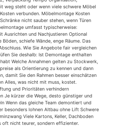
eit weg steht oder wenn viele schwere Möbel
r Kosten verbunden. Möbelmontage Kosten
 Schränke nicht sauber stehen, wenn Türen
 Möbelmontage umfasst typischerweise:
t Ausrichten und Nachjustieren Optional
ne Böden, schiefe Wände, enge Räume. Das
Abschluss. Wie Sie Angebote fair vergleichen
üfen Sie deshalb: Ist Demontage enthalten
ndhabt Welche Annahmen gelten zu Stockwerk,
spreise als Orientierung zu kennen und dann
ien, damit Sie den Rahmen besser einschätzen
 Alles, was nicht mit muss, kostet.
ftung und Prioritäten verhindern
en Je kürzer die Wege, desto günstiger und
ndeln Wenn das gleiche Team demontiert und
ker besonders lohnen Altbau ohne Lift Schwere
inzwang Viele Kartons, Keller, Dachboden
t nicht teurer, sondern effizienter.