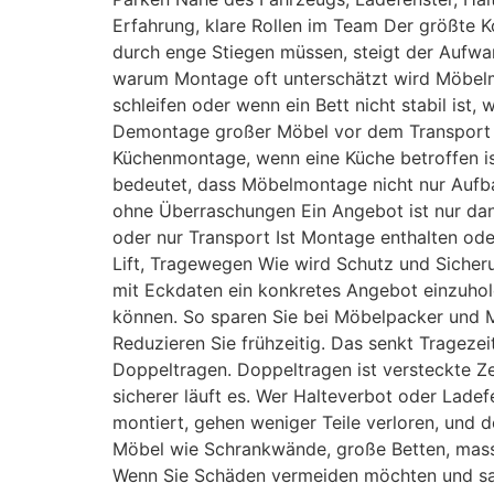
Erfahrung, klare Rollen im Team Der größte 
durch enge Stiegen müssen, steigt der Aufw
warum Montage oft unterschätzt wird Möbelmo
schleifen oder wenn ein Bett nicht stabil ist,
Demontage großer Möbel vor dem Transport Si
Küchenmontage, wenn eine Küche betroffen is
bedeutet, dass Möbelmontage nicht nur Aufbau
ohne Überraschungen Ein Angebot ist nur dann
oder nur Transport Ist Montage enthalten o
Lift, Tragewegen Wie wird Schutz und Sicheru
mit Eckdaten ein konkretes Angebot einzuhole
können. So sparen Sie bei Möbelpacker und M
Reduzieren Sie frühzeitig. Das senkt Tragezei
Doppeltragen. Doppeltragen ist versteckte Z
sicherer läuft es. Wer Halteverbot oder Lade
montiert, gehen weniger Teile verloren, und 
Möbel wie Schrankwände, große Betten, mass
Wenn Sie Schäden vermeiden möchten und saube