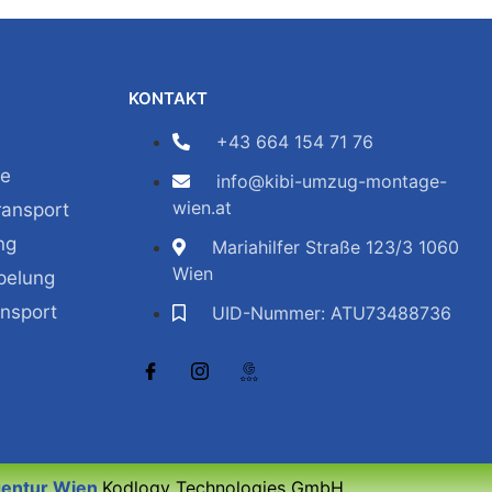
KONTAKT
+43 664 154 71 76
ge
info@kibi-umzug-montage-
wien.at
ransport
ng
Mariahilfer Straße 123/3 1060
Wien
pelung
ansport
UID-Nummer: ATU73488736
entur Wien
Kodlogy Technologies GmbH