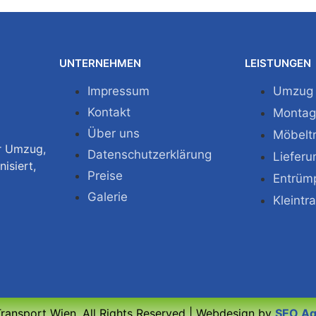
UNTERNEHMEN
LEISTUNGEN
Impressum
Umzug
Kontakt
Monta
Über uns
Möbelt
ür Umzug,
Datenschutzerklärung
Lieferu
isiert,
Preise
Entrüm
Galerie
Kleintr
ansport Wien. All Rights Reserved | Webdesign by
SEO Ag