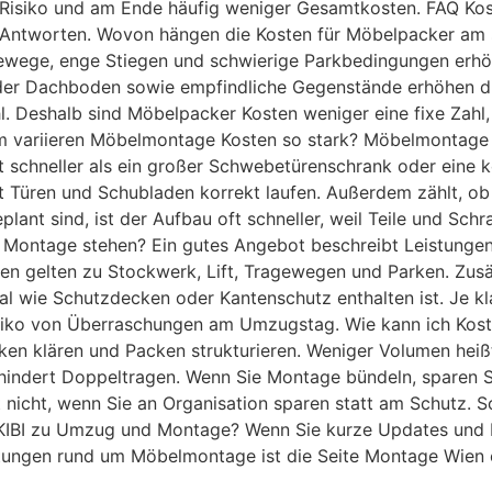
r Risiko und am Ende häufig weniger Gesamtkosten. FAQ K
re Antworten. Wovon hängen die Kosten für Möbelpacker am 
gewege, enge Stiegen und schwierige Parkbedingungen er
oder Dachboden sowie empfindliche Gegenstände erhöhen die
ahl. Deshalb sind Möbelpacker Kosten weniger eine fixe Zahl
 variieren Möbelmontage Kosten so stark? Möbelmontage 
t schneller als ein großer Schwebetürenschrank oder ein
it Türen und Schubladen korrekt laufen. Außerdem zählt, o
 sind, ist der Aufbau oft schneller, weil Teile und Schr
 Montage stehen? Ein gutes Angebot beschreibt Leistungen
n gelten zu Stockwerk, Lift, Tragewegen und Parken. Zusätz
 wie Schutzdecken oder Kantenschutz enthalten ist. Je kla
isiko von Überraschungen am Umzugstag. Wie kann ich Koste
rken klären und Packen strukturieren. Weniger Volumen hei
rhindert Doppeltragen. Wenn Sie Montage bündeln, sparen S
det nicht, wenn Sie an Organisation sparen statt am Schutz. 
KIBI zu Umzug und Montage? Wenn Sie kurze Updates und Ei
stungen rund um Möbelmontage ist die Seite Montage Wien 