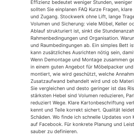
Effizienz bedeutet weniger Stunden, wenige
sollten Sie einplanen FAQ Kurze Fragen, kla
und Zugang. Stockwerk ohne Lift, lange Tra
Volumen und Sicherung: viele Möbel, Keller 
Ablauf strukturiert ist, sinkt die Stundenanz
Rahmenbedingungen und Organisation. Warum
und Raumbedingungen ab. Ein simples Bett is
kann zusätzliches Ausrichten nötig sein, dam
Wenn Demontage und Montage zusammen geplant
in einem guten Angebot für Möbelpacker und
montiert, wie wird geschützt, welche Annahme
Zusatzaufwand behandelt wird und ob Material
Sie vergleichen und desto geringer ist das R
stärksten Hebel sind Volumen reduzieren, Pa
reduziert Wege. Klare Kartonbeschriftung ve
kennt und Teile korrekt sichert. Qualität lei
Schäden. Wo finde ich schnelle Updates von 
auf Facebook. Für konkrete Planung und Lei
sauber zu definieren.