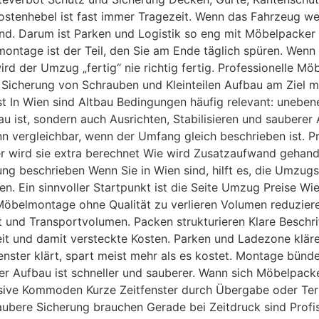
Kostenhebel ist fast immer Tragezeit. Wenn das Fahrzeug w
and. Darum ist Parken und Logistik so eng mit Möbelpacke
ntage ist der Teil, den Sie am Ende täglich spüren. Wenn
 wird der Umzug „fertig“ nie richtig fertig. Professionelle
cherung von Schrauben und Kleinteilen Aufbau am Ziel mi
t In Wien sind Altbau Bedingungen häufig relevant: unebe
 ist, sondern auch Ausrichten, Stabilisieren und sauberer 
 vergleichbar, wenn der Umfang gleich beschrieben ist. Pr
der wird sie extra berechnet Wie wird Zusatzaufwand geha
ng beschrieben Wenn Sie in Wien sind, hilft es, die Umzug
n. Ein sinnvoller Startpunkt ist die Seite Umzug Preise W
öbelmontage ohne Qualität zu verlieren Volumen reduzieren
t und Transportvolumen. Packen strukturieren Klare Beschri
eit und damit versteckte Kosten. Parken und Ladezone klär
fenster klärt, spart meist mehr als es kostet. Montage bü
der Aufbau ist schneller und sauberer. Wann sich Möbelpac
ive Kommoden Kurze Zeitfenster durch Übergabe oder Term
re Sicherung brauchen Gerade bei Zeitdruck sind Profis of