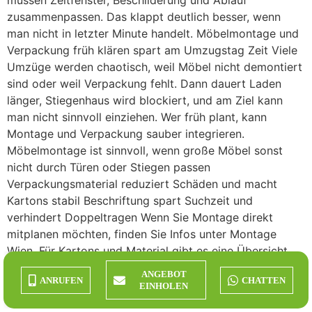
müssen Zeitfenster, Beschilderung und Ablauf
zusammenpassen. Das klappt deutlich besser, wenn
man nicht in letzter Minute handelt. Möbelmontage und
Verpackung früh klären spart am Umzugstag Zeit Viele
Umzüge werden chaotisch, weil Möbel nicht demontiert
sind oder weil Verpackung fehlt. Dann dauert Laden
länger, Stiegenhaus wird blockiert, und am Ziel kann
man nicht sinnvoll einziehen. Wer früh plant, kann
Montage und Verpackung sauber integrieren.
Möbelmontage ist sinnvoll, wenn große Möbel sonst
nicht durch Türen oder Stiegen passen
Verpackungsmaterial reduziert Schäden und macht
Kartons stabil Beschriftung spart Suchzeit und
verhindert Doppeltragen Wenn Sie Montage direkt
mitplanen möchten, finden Sie Infos unter Montage
Wien. Für Kartons und Material gibt es eine Übersicht
unter Verpackungsmaterial und Umzugskartons. Früh
ANGEBOT
ANRUFEN
CHATTEN
buchen und sparen so entsteht ein ruhiger Ablauf Hier
EINHOLEN
ist ein praxisnaher Ablauf, der sich in Wien bewährt hat.