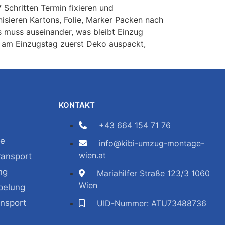
 Schritten Termin fixieren und
isieren Kartons, Folie, Marker Packen nach
 muss auseinander, was bleibt Einzug
Wer am Einzugstag zuerst Deko auspackt,
KONTAKT
+43 664 154 71 76
ge
info@kibi-umzug-montage-
wien.at
ransport
ng
Mariahilfer Straße 123/3 1060
Wien
pelung
ansport
UID-Nummer: ATU73488736