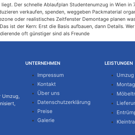
iegt. Der schnelle Ablaufplan Studentenumzug in Wien in 7
eduzieren verkaufen, spenden, weggeben Packmaterial organ
ezone oder realistisches Zeitfenster Demontage planen was
h Das ist der Kern: Erst die Basis aufbauen, dann Details. 
udierende oft günstiger sind als Freunde
UNTERNEHMEN
LEISTUNGEN
Impressum
Umzug
Kontakt
Monta
Über uns
Möbelt
ür Umzug,
Datenschutzerklärung
Lieferu
isiert,
Preise
Entrüm
Galerie
Kleintr