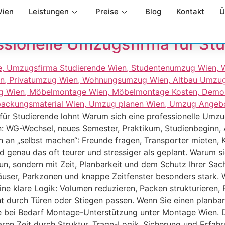
entenumzug Wien
Wien
Leistungen
Preise
Blog
Kontakt
Ü
ssionelle Umzugsfirma für Stu
für Studierende lohnt Warum sich eine professionelle Umzu
en: WG-Wechsel, neues Semester, Praktikum, Studienbeginn,
h an „selbst machen“: Freunde fragen, Transporter mieten, K
ird genau das oft teurer und stressiger als geplant. Warum 
tun, sondern mit Zeit, Planbarkeit und dem Schutz Ihrer Sa
häuser, Parkzonen und knappe Zeitfenster besonders stark.
 eine klare Logik: Volumen reduzieren, Packen strukturieren
t durch Türen oder Stiegen passen. Wenn Sie einen planbar
e bei Bedarf Montage-Unterstützung unter Montage Wien. D
sparen Zeit durch Struktur, Trage-Logik, Sicherung und Erfa