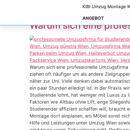
Schlagwort:
Stud
KIBI Umzug Montage 
ANGEBOT
Warum sich eine profe
Warum sich eine professionelle Umzugsfirma 
ziehen oft häufiger um als andere Zielgrupp
näher zur Uni. Viele denken dabei automatisc
ein paar Stunden erledigt ist. In der Praxis w
Studierende lohnt, hat weniger mit Luxus zu 
Faktoren wie Altbau ohne Lift, enge Stiegen
Studierender effizient schaffen will, braucht
Montage dort einplanen, wo Möbel sonst nich
Hilfe und Leistungen unter Umzug Wien sowi
wird teuer, wenn Zeit verloren geht. Profis 