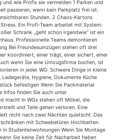
g und wie Profis sie vermeiden 1 Parken und
l passieren, wenn kein Parkplatz frei ist.
 unsichtbaren Stunden. 2 Chaos-Kartons
tress. Ein Profi-Team arbeitet mit System:
roßer Schrank „geht schon irgendwie“ ist ein
enhaus. Professionelle Teams demontieren
eilung Bei Freundesumzügen stehen oft drei
 koordiniert, einer trägt, einer sichert, einer
i Auch wenn Sie eine Umzugsfirma buchen, ist
ionieren in jeder WG: Schwere Dinge in kleine
ht, Ladegeräte, Hygiene, Dokumente Küche
lstück befestigen Wenn Sie Packmaterial
 Infos finden Sie auch unter
d macht In WGs stehen oft Möbel, die
tellt und Teile gehen verloren. Eine
Bett nicht nach zwei Nächten quietscht. Das
iderschränken mit Schwebetüren Hochbetten
en in Studentenwohnungen Wenn Sie Montage
wenn Sie keine Zeit für Nacharbeit haben