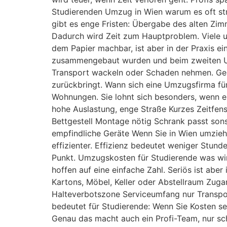
Studierenden Umzug in Wien warum es oft stre
gibt es enge Fristen: Übergabe des alten Zi
Dadurch wird Zeit zum Hauptproblem. Viele un
dem Papier machbar, ist aber in der Praxis ei
zusammengebaut wurden und beim zweiten Umz
Transport wackeln oder Schaden nehmen. Gen
zurückbringt. Wann sich eine Umzugsfirma für
Wohnungen. Sie lohnt sich besonders, wenn ei
hohe Auslastung, enge Straße Kurzes Zeitfe
Bettgestell Montage nötig Schrank passt sons
empfindliche Geräte Wenn Sie in Wien umziehe
effizienter. Effizienz bedeutet weniger Stun
Punkt. Umzugskosten für Studierende was wi
hoffen auf eine einfache Zahl. Seriös ist ab
Kartons, Möbel, Keller oder Abstellraum Zug
Halteverbotszone Serviceumfang nur Transpo
bedeutet für Studierende: Wenn Sie Kosten se
Genau das macht auch ein Profi-Team, nur sch