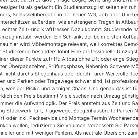
ssiger ist als gedacht Ein Studienumzug ist selten ein ru
mmers, Schlüsselübergabe in der neuen WG, Job oder Uni-T
terschätzen außerdem, wie anstrengend Tragen in Altbauhäu
n echter Zeit- und Kraftfresser. Dazu kommt: Studierende h
ug instabil werden. Ein Schrank, der beim ersten Aufbau
au hier wird Möbelmontage relevant, weil korrektes Demon
 Studierende besonders lohnt Eine professionelle Umzugsfi
ner dieser Punkte zutrifft: Altbau ohne Lift oder enge Sti
nster Übergabezeiten, Prüfungsphase, Nebenjob Schwere Mö
t nicht durchs Stiegenhaus oder durch Türen Wertvolle Tec
n und Parken oder Tragewege schwer sind, ist professionelle
den, weniger Risiko und weniger Chaos. Und genau das ist f
rklich den Preis bestimmt Viele suchen nach Umzug günst
er immer die Aufwandlogik. Der Preis entsteht aus Zeit und
ang Stockwerk, Lift, Tragewege, Stiegenhausbreite Parken 
rt oder inkl. Packservice und Montage Termin Wochenende,
nken wollen, reduzieren Sie Volumen, verbessern Sie Parke
neller und mit weniger Fehlern. Als neutrale Übersicht zu