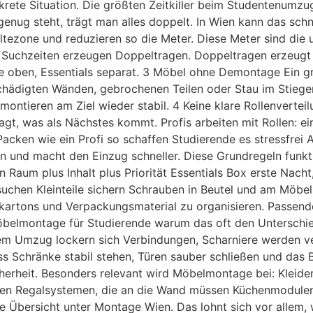
nkrete Situation. Die größten Zeitkiller beim Studentenumzu
ug steht, trägt man alles doppelt. In Wien kann das schnel
ltezone und reduzieren so die Meter. Diese Meter sind die
 Suchzeiten erzeugen Doppeltragen. Doppeltragen erzeugt S
ile oben, Essentials separat. 3 Möbel ohne Demontage Ein g
eschädigten Wänden, gebrochenen Teilen oder Stau im Stieg
nd montieren am Ziel wieder stabil. 4 Keine klare Rollenvert
, was als Nächstes kommt. Profis arbeiten mit Rollen: einer
 Packen wie ein Profi so schaffen Studierende es stressfre
en und macht den Einzug schneller. Diese Grundregeln funkt
 Raum plus Inhalt plus Priorität Essentials Box erste Nac
 suchen Kleinteile sichern Schrauben in Beutel und am Möbe
gskartons und Verpackungsmaterial zu organisieren. Passende
elmontage für Studierende warum das oft den Unterschie
m Umzug lockern sich Verbindungen, Scharniere werden vers
s Schränke stabil stehen, Türen sauber schließen und das 
Sicherheit. Besonders relevant wird Möbelmontage bei: Kle
uten Regalsystemen, die an die Wand müssen Küchenmodul
ne Übersicht unter Montage Wien. Das lohnt sich vor allem, 