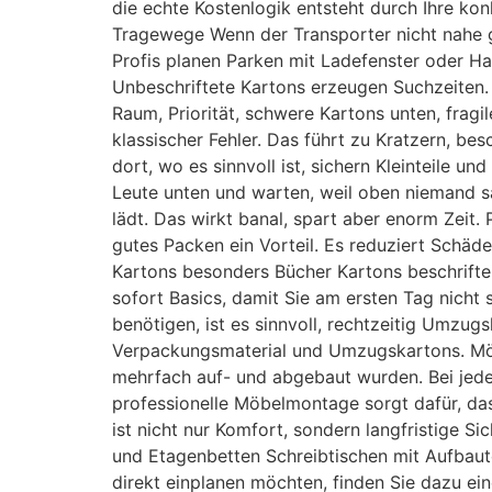
die echte Kostenlogik entsteht durch Ihre ko
Tragewege Wenn der Transporter nicht nahe gen
Profis planen Parken mit Ladefenster oder Ha
Unbeschriftete Kartons erzeugen Suchzeiten.
Raum, Priorität, schwere Kartons unten, frag
klassischer Fehler. Das führt zu Kratzern, b
dort, wo es sinnvoll ist, sichern Kleinteile u
Leute unten und warten, weil oben niemand sagt
lädt. Das wirkt banal, spart aber enorm Zeit.
gutes Packen ein Vorteil. Es reduziert Schäd
Kartons besonders Bücher Kartons beschriften
sofort Basics, damit Sie am ersten Tag nicht
benötigen, ist es sinnvoll, rechtzeitig Umzu
Verpackungsmaterial und Umzugskartons. Möb
mehrfach auf- und abgebaut wurden. Bei jede
professionelle Möbelmontage sorgt dafür, das
ist nicht nur Komfort, sondern langfristige 
und Etagenbetten Schreibtischen mit Aufba
direkt einplanen möchten, finden Sie dazu ei