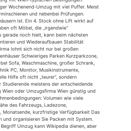
higer Wochenend-Umzug mit viel Puffer. Meist
erminschienen und nebenbei Prüfungen.
sern ist. Ein 4. Stock ohne Lift wirkt auf
aben oft Möbel, die „irgendwie“
 gerade noch hielt, kann beim nächsten
tieren und Wiederaufbauen Stabilität
rma lohnt sich nicht nur bei großen
egenhäuser Schwieriges Parken Kurzparkzone,
bel Sofa, Waschmaschine, großer Schrank,
hnik PC, Monitor, Musikinstrumente,
 Hilfe oft nicht „teurer“, sondern
ür Studierende meistens der entscheidende
ig Wien oder Umzugsfirma Wien günstig und
 Rahmenbedingungen: Volumen wie viele
Nähe des Fahrzeugs, Ladezone,
 Monatsende, kurzfristige Verfügbarkeit Das
n und organisieren Sie Packen mit System.
m Begriff Umzug kann Wikipedia dienen, aber