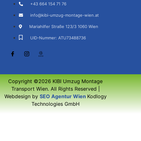
+43 664 154 71 76
info@kibi-umzug-montage-wien.at
Mariahilfer Straße 123/3 1060 Wien
UID-Nummer: ATU73488736
Copyright ©2026 KIBI Umzug Montage
Transport Wien. All Rights Reserved |
Webdesign by
SEO Agentur Wien
Kodlogy
Technologies GmbH