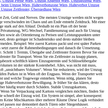
spart Zeit, Geld und Nerven. Die meisten Umzüge werden nicht wegen
nge verschwinden im Chaos und am Ende entsteht Zeitdruck. Mit einer
stark auf den Ablauf. Deshalb ist ein Plan oft der beste
ug, Privatumzug, WG-Wechsel, Familienumzug und auch für Umzug
ien sowie als Orientierung zu Preisen und Leistungspunkten unter
t, desto geringer ist Schadenrisiko und desto stabiler bleiben
meiden. Beispiel: Wer zuerst Kartons packt und erst später Parken
lan setzt zuerst die Rahmenbedingungen und danach die Umsetzung.
. Schritt 1 Termin, Übergabe und Zeitfenster fixieren Bevor Sie eine
fenster für Transport. Wenn Sie ein Zeitfenster zu knapp planen,
rgabezeit schriftlich klären Einzugstermin und Schlüsselübergabe
lumen ist der stärkste Kostenhebel. Alles, was nicht mit muss,
 oft „unsichtbares Volumen“. Wenn Sie reduzieren, wird der Umzug
üfen Parken ist in Wien oft der Engpass. Wenn der Transporter weit
g ist und welche Tragewege entstehen. Wenn nötig, planen Sie
ige Halteverbotszone Bewilligung. Je früher Sie das klären, desto
ber häufig teurer durch Schäden. Stabile Umzugskartons,
ler. Wenn Sie Verpackung und Kartons vergleichen möchten, finden Sie
e schnell der Einzug wird. Ein System ist simpel, aber konsequent:
stern Keine Mischkartons über mehrere Räume Diese Logik verhindert
öbel passen nur demontiert durch Türen oder Stiegenhäuser.