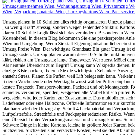
Umzug planen in 10 Schritten alles richtig organisieren Umzug plane
„zu wenig Kraft“ stressig, sondern wegen fehlender Struktur: Karton
klaren 10 Schritte Logik lässt sich das verhindern. Besonders in Wie
Kostenhebel. In diesem Blog bekommen Sie eine praxiserprobte Anl
Wien und Umgebung. Wenn Sie statt Eigenorganisation lieber ein str
Umzug Preise Wien. Der wichtigste Grundsatz Ein guter Umzug ist ein A
Umzugskosten. Umzug planen warum diese 10 Schritte funktionieren Di
klärt, riskiert am Umzugstag lange Tragewege. Wer zuerst Möbel dem
Als neutrale Übersicht zum Begriff Umzug kann Wikipedia dienen. In d
einzige Kiste packen, fixieren Sie die wichtigsten Zeitanker: Auszug
entsteht Stress. Planen Sie Puffer, weil Lift belegt sein kann, Verke
fixieren Wochenende oder Werktag bewusst wählen Puffer einplanen fü
kostet: Tragezeit, Transportvolumen, Packzeit und oft Montagezeit.
schneller. verkaufen, spenden, weggeben alte Möbel kritisch prüfen 
weg steht, wird jeder Karton zur Zusatzminute. Das multipliziert sic
Ladefenster oder eine Haltezone. Offizielle Informationen zur kurzfri
planbarer wird der Umzugstag. Schritt 4 Packmaterial und Verpackun
Luftpolsterfolie, Stretchfolie und Packpapier reduzieren Risiko. Wen
eine Übersicht unter Verpackungsmaterial und Umzugskartons. Schritt
Schwere Dinge in kleine Kartons, leichte in größere Jeder Karton be
Suchzeiten. Suchzeiten sind versteckte Kosten, weil sie den Ablauf b