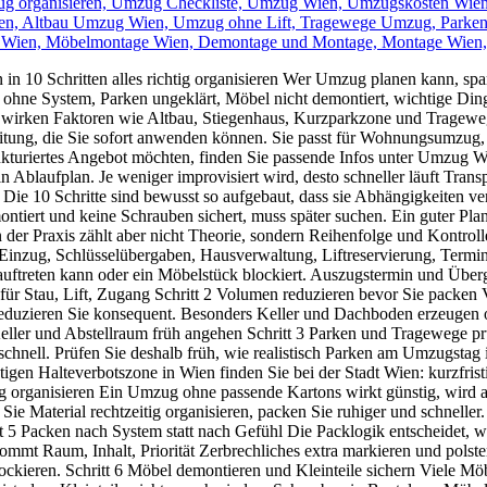
n in 10 Schritten alles richtig organisieren Wer Umzug planen kann, 
s ohne System, Parken ungeklärt, Möbel nicht demontiert, wichtige Di
n wirken Faktoren wie Altbau, Stiegenhaus, Kurzparkzone und Tragewege 
eitung, die Sie sofort anwenden können. Sie passt für Wohnungsumz
ukturiertes Angebot möchten, finden Sie passende Infos unter Umzug W
blaufplan. Je weniger improvisiert wird, desto schneller läuft Transpor
e 10 Schritte sind bewusst so aufgebaut, dass sie Abhängigkeiten ver
ontiert und keine Schrauben sichert, muss später suchen. Ein guter P
er Praxis zählt aber nicht Theorie, sondern Reihenfolge und Kontrolle
, Einzug, Schlüsselübergaben, Hausverwaltung, Liftreservierung, Termin
hr auftreten kann oder ein Möbelstück blockiert. Auszugstermin und Übe
r Stau, Lift, Zugang Schritt 2 Volumen reduzieren bevor Sie packen Vo
 Reduzieren Sie konsequent. Besonders Keller und Dachboden erzeugen
Keller und Abstellraum früh angehen Schritt 3 Parken und Tragewege pr
h schnell. Prüfen Sie deshalb früh, wie realistisch Parken am Umzugsta
stigen Halteverbotszone in Wien finden Sie bei der Stadt Wien: kurzfrist
g organisieren Ein Umzug ohne passende Kartons wirkt günstig, wird a
n Sie Material rechtzeitig organisieren, packen Sie ruhiger und schnel
 5 Packen nach System statt nach Gefühl Die Packlogik entscheidet, wi
kommt Raum, Inhalt, Priorität Zerbrechliches extra markieren und pol
lockieren. Schritt 6 Möbel demontieren und Kleinteile sichern Viele M