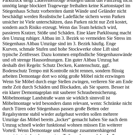
Parkdruck steigt Ladereihenfolge festlegen damit das Fahrzeug nicht
unnötig lange blockiert Tragewege freihalten keine Kartonstapel im
Stiegenhaus Schutz vorbereiten damit Wände und Geländer nicht
beschädigt werden Realistische Ladefläche sichern wenn Parken
unsicher ist Viele unterschätzen, dass Parken nicht nur Zeit kostet,
sondern auch Risiko erzeugt. Wenn das Team hektisch wird,
passieren Kratzer, Stöße und Schäden. Eine klare Parklösung macht
den Umzug ruhiger. Altbau im 3. Bezirk so vermeiden Sie Stress im
Stiegenhaus Altbau Umzüge sind im 3. Bezirk häufig. Enge
Kurven, schmale Stufen und hohe Stockwerke ohne Lift sind
typische Zeitfresser. Dazu kommen empfindliche Stiegenhauswände
und oft strenge Hausordnungen. Ein guter Altbau Umzug hat
deshalb drei Regeln: Schutz Decken, Kantenschutz, ggf.
Bodenschutz Tempo mit Kontrolle nicht rennen, sondern flüssig
arbeiten Demontage dort wo nötig große Möbel nicht erzwingen
Wenn Sie Möbel durch enge Stellen zwingen, verlieren Sie am Ende
mehr Zeit durch Schäden und Blockaden, als Sie sparen. Besser ist
ein klarer Demontageplan mit sauberer Schraubensicherung.
Möbelmontage Landstraße wann sie wirklich sinnvoll ist
Möbelmontage wird besonders dann relevant, wenn: Schränke nicht
durch Türen oder Stiegenhaus passen große Betten oder
Regalsysteme stabil wieder aufgebaut werden sollen mehrere
Umzüge das Möbel bereits „locker“ gemacht haben Sie nach dem
Umzug schnell wieder funktional wohnen müssen Ein weiterer
Vorteil: Wenn Demontage und Montage zusammenhängend