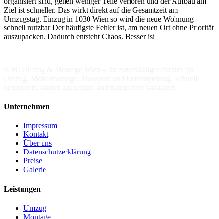
organisiert sind, gehen weniger Teile verloren und der Aufbau am
Ziel ist schneller. Das wirkt direkt auf die Gesamtzeit am
Umzugstag. Einzug in 1030 Wien so wird die neue Wohnung
schnell nutzbar Der häufigste Fehler ist, am neuen Ort ohne Priorität
auszupacken. Dadurch entsteht Chaos. Besser ist
KIBI Umzug & Montage Wien – Ihr zuverlässiger Partner für
Umzug, Möbelmontage, Transport und Entrümpelung. Schnell
organisiert, sauber ausgeführt und transparent kalkuliert.
Unternehmen
Impressum
Kontakt
Über uns
Datenschutzerklärung
Preise
Galerie
Leistungen
Umzug
Montage