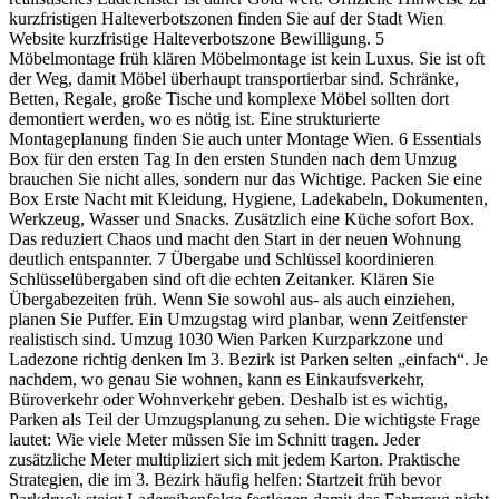
kurzfristigen Halteverbotszonen finden Sie auf der Stadt Wien
Website kurzfristige Halteverbotszone Bewilligung. 5
Möbelmontage früh klären Möbelmontage ist kein Luxus. Sie ist oft
der Weg, damit Möbel überhaupt transportierbar sind. Schränke,
Betten, Regale, große Tische und komplexe Möbel sollten dort
demontiert werden, wo es nötig ist. Eine strukturierte
Montageplanung finden Sie auch unter Montage Wien. 6 Essentials
Box für den ersten Tag In den ersten Stunden nach dem Umzug
brauchen Sie nicht alles, sondern nur das Wichtige. Packen Sie eine
Box Erste Nacht mit Kleidung, Hygiene, Ladekabeln, Dokumenten,
Werkzeug, Wasser und Snacks. Zusätzlich eine Küche sofort Box.
Das reduziert Chaos und macht den Start in der neuen Wohnung
deutlich entspannter. 7 Übergabe und Schlüssel koordinieren
Schlüsselübergaben sind oft die echten Zeitanker. Klären Sie
Übergabezeiten früh. Wenn Sie sowohl aus- als auch einziehen,
planen Sie Puffer. Ein Umzugstag wird planbar, wenn Zeitfenster
realistisch sind. Umzug 1030 Wien Parken Kurzparkzone und
Ladezone richtig denken Im 3. Bezirk ist Parken selten „einfach“. Je
nachdem, wo genau Sie wohnen, kann es Einkaufsverkehr,
Büroverkehr oder Wohnverkehr geben. Deshalb ist es wichtig,
Parken als Teil der Umzugsplanung zu sehen. Die wichtigste Frage
lautet: Wie viele Meter müssen Sie im Schnitt tragen. Jeder
zusätzliche Meter multipliziert sich mit jedem Karton. Praktische
Strategien, die im 3. Bezirk häufig helfen: Startzeit früh bevor