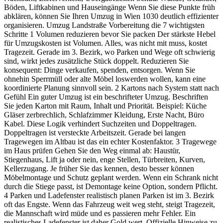
Böden, Liftkabinen und Hauseingänge Wenn Sie diese Punkte früh
abklären, können Sie Ihren Umzug in Wien 1030 deutlich effizienter
organisieren. Umzug Landstraße Vorbereitung die 7 wichtigsten
Schritte 1 Volumen reduzieren bevor Sie packen Der stärkste Hebel
für Umzugskosten ist Volumen. Alles, was nicht mit muss, kostet
Tragezeit. Gerade im 3. Bezirk, wo Parken und Wege oft schwierig
sind, wirkt jedes zusätzliche Stück doppelt. Reduzieren Sie
konsequent: Dinge verkaufen, spenden, entsorgen. Wenn Sie
ohnehin Sperrmüll oder alte Möbel loswerden wollen, kann eine
koordinierte Planung sinnvoll sein. 2 Kartons nach System statt nach
Gefühl Ein guter Umzug ist ein beschrifteter Umzug. Beschriften
Sie jeden Karton mit Raum, Inhalt und Priorität. Beispiel: Küche
Gläser zerbrechlich, Schlafzimmer Kleidung, Erste Nacht, Büro
Kabel. Diese Logik verhindert Suchzeiten und Doppeltragen.
Doppeltragen ist versteckte Arbeitszeit. Gerade bei langen
Tragewegen im Altbau ist das ein echter Kostenfaktor. 3 Tragewege
im Haus prüfen Gehen Sie den Weg einmal ab: Haustür,
Stiegenhaus, Lift ja oder nein, enge Stellen, Türbreiten, Kurven,
Kellerzugang. Je früher Sie das kennen, desto besser können
Möbelmontage und Schutz geplant werden. Wenn ein Schrank nicht
durch die Stiege passt, ist Demontage keine Option, sondern Pflicht.
4 Parken und Ladefenster realistisch planen Parken ist im 3. Bezirk
oft das Engste. Wenn das Fahrzeug weit weg steht, steigt Tragezeit,
die Mannschaft wird müde und es passieren mehr Fehler. Ein
realistisches Ladefenster ist daher Gold wert. Offizielle Hinweise zu