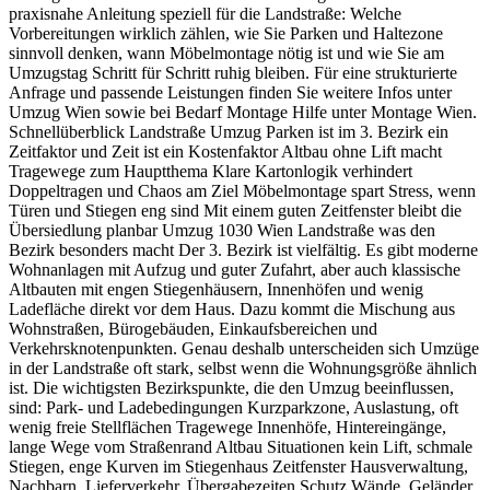
praxisnahe Anleitung speziell für die Landstraße: Welche
Vorbereitungen wirklich zählen, wie Sie Parken und Haltezone
sinnvoll denken, wann Möbelmontage nötig ist und wie Sie am
Umzugstag Schritt für Schritt ruhig bleiben. Für eine strukturierte
Anfrage und passende Leistungen finden Sie weitere Infos unter
Umzug Wien sowie bei Bedarf Montage Hilfe unter Montage Wien.
Schnellüberblick Landstraße Umzug Parken ist im 3. Bezirk ein
Zeitfaktor und Zeit ist ein Kostenfaktor Altbau ohne Lift macht
Tragewege zum Hauptthema Klare Kartonlogik verhindert
Doppeltragen und Chaos am Ziel Möbelmontage spart Stress, wenn
Türen und Stiegen eng sind Mit einem guten Zeitfenster bleibt die
Übersiedlung planbar Umzug 1030 Wien Landstraße was den
Bezirk besonders macht Der 3. Bezirk ist vielfältig. Es gibt moderne
Wohnanlagen mit Aufzug und guter Zufahrt, aber auch klassische
Altbauten mit engen Stiegenhäusern, Innenhöfen und wenig
Ladefläche direkt vor dem Haus. Dazu kommt die Mischung aus
Wohnstraßen, Bürogebäuden, Einkaufsbereichen und
Verkehrsknotenpunkten. Genau deshalb unterscheiden sich Umzüge
in der Landstraße oft stark, selbst wenn die Wohnungsgröße ähnlich
ist. Die wichtigsten Bezirkspunkte, die den Umzug beeinflussen,
sind: Park- und Ladebedingungen Kurzparkzone, Auslastung, oft
wenig freie Stellflächen Tragewege Innenhöfe, Hintereingänge,
lange Wege vom Straßenrand Altbau Situationen kein Lift, schmale
Stiegen, enge Kurven im Stiegenhaus Zeitfenster Hausverwaltung,
Nachbarn, Lieferverkehr, Übergabezeiten Schutz Wände, Geländer,